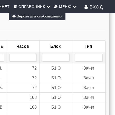
ВХОД
ИНЕТ
СПРАВОЧНИК
МЕНЮ
Версия для слабовидящих
ль
Часов
Блок
Тип
.
72
Б1.О
Зачет
.
72
Б1.О
Зачет
В.
72
Б1.О
Зачет
108
Б1.О
Зачет
В.
108
Б1.О
Зачет