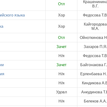
Крашенинин
Отл
В.Г.
ийского языка
Хор
Федосова Т.В
Кайгородова
ка
Хор
М.А.
Отл
Ойноткинова Н.
Зачет
Захаров П.Я
Н/я
Федосова Т.В
ии
Зачет
Байгонакова Г.
гия
Н/я
Ерленбаева Н.
Н/я
Киндикова А.В
Удовл
Анкудинова Т.
Н/я
Белеков А.А.