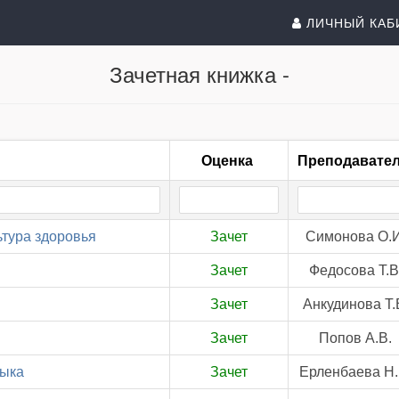
ЛИЧНЫЙ КАБ
Зачетная книжка -
Оценка
Преподавате
ьтура здоровья
Зачет
Симонова О.И
Зачет
Федосова Т.В
Зачет
Анкудинова Т.
Зачет
Попов А.В.
зыка
Зачет
Ерленбаева Н.