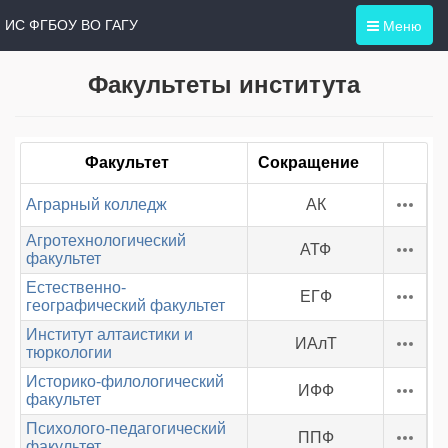
Меню
ИС ФГБОУ ВО ГАГУ
Факультеты института
Факультет
Сокращение
Аграрный колледж
АК
Агротехнологический
АТФ
факультет
Естественно-
ЕГФ
географический факультет
Институт алтаистики и
ИАлТ
тюркологии
Историко-филологический
ИФФ
факультет
Психолого-педагогический
ППФ
факультет