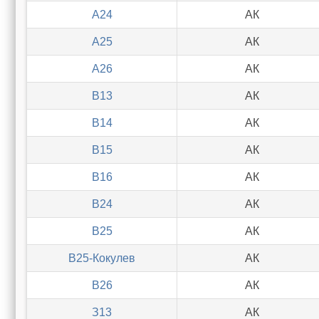
А24
АК
А25
АК
А26
АК
В13
АК
В14
АК
В15
АК
В16
АК
В24
АК
В25
АК
В25-Кокулев
АК
В26
АК
З13
АК