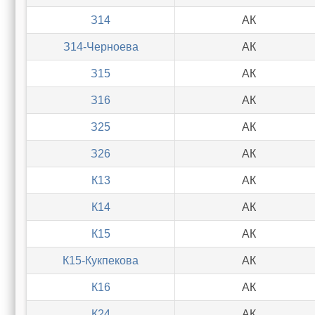
З14
АК
З14-Черноева
АК
З15
АК
З16
АК
З25
АК
З26
АК
К13
АК
К14
АК
К15
АК
К15-Кукпекова
АК
К16
АК
К24
АК