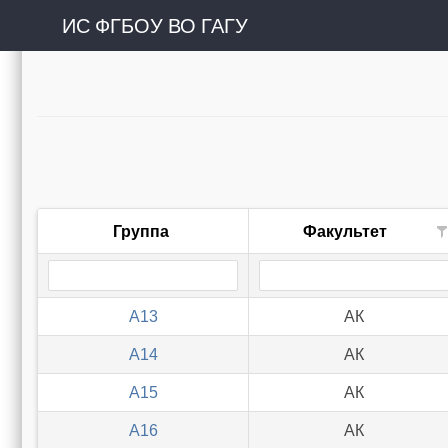
ИС ФГБОУ ВО ГАГУ
Группа
Факультет
А13
АК
А14
АК
А15
АК
А16
АК