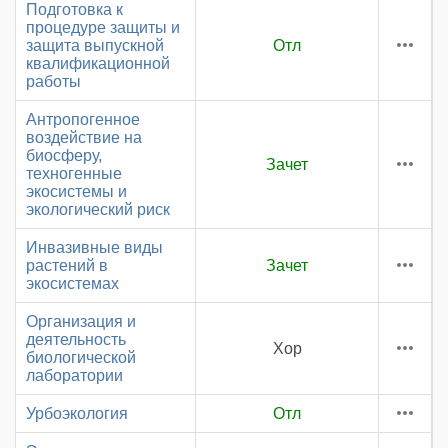
Подготовка к
процедуре защиты и
защита выпускной
Отл
квалификационной
работы
Антропогенное
воздействие на
биосферу,
Зачет
техногенные
экосистемы и
экологический риск
Инвазивные виды
растений в
Зачет
экосистемах
Организация и
деятельность
Хор
биологической
лаборатории
Урбоэкология
Отл