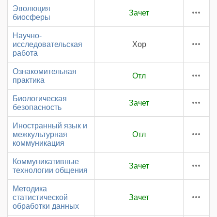
Эволюция
Зачет
биосферы
Научно-
исследовательская
Хор
работа
Ознакомительная
Отл
практика
Биологическая
Зачет
безопасность
Иностранный язык и
межкультурная
Отл
коммуникация
Коммуникативные
Зачет
технологии общения
Методика
статистической
Зачет
обработки данных