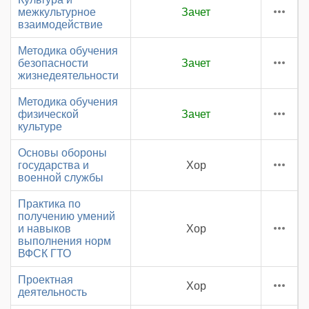
межкультурное
Зачет
взаимодействие
Методика обучения
безопасности
Зачет
жизнедеятельности
Методика обучения
физической
Зачет
культуре
Основы обороны
государства и
Хор
военной службы
Практика по
получению умений
и навыков
Хор
выполнения норм
ВФСК ГТО
Проектная
Хор
деятельность