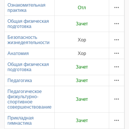
Ознакомительная
Отл
практика
Общая физическая
Зачет
подготовка
Безопасность
Хор
жизнедеятельности
Анатомия
Хор
Общая физическая
Зачет
подготовка
Педагогика
Зачет
Педагогическое
физкультурно-
Зачет
спортивное
совершенствование
Прикладная
Зачет
гимнастика