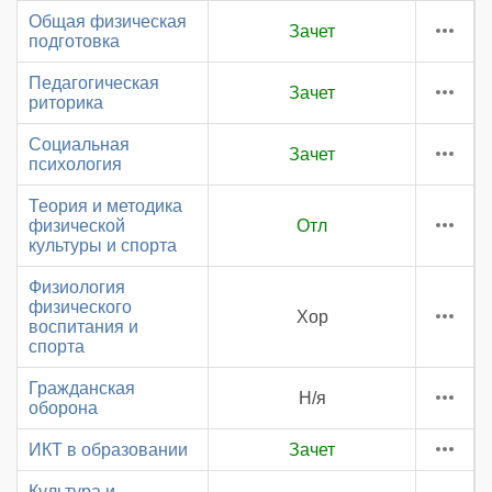
Общая физическая
Зачет
подготовка
Педагогическая
Зачет
риторика
Социальная
Зачет
психология
Теория и методика
физической
Отл
культуры и спорта
Физиология
физического
Хор
воспитания и
спорта
Гражданская
Н/я
оборона
ИКТ в образовании
Зачет
Культура и