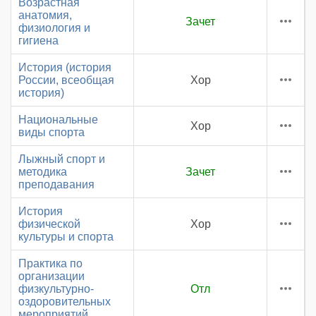
Возрастная
анатомия,
Зачет
физиология и
гигиена
История (история
России, всеобщая
Хор
история)
Национальные
Хор
виды спорта
Лыжный спорт и
методика
Зачет
преподавания
История
физической
Хор
культуры и спорта
Практика по
организации
физкультурно-
Отл
оздоровительных
мероприятий