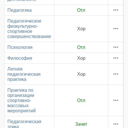
Педагогика
Отл
Педагогическое
физкультурно-
Хор
спортивное
совершенствование
Психология
Отл
Философия
Хор
Летняя
педагогическая
Хор
практика
Практика по
организации
спортивно-
Отл
массовых
мероприятий
Педагогическая
Зачет
этика