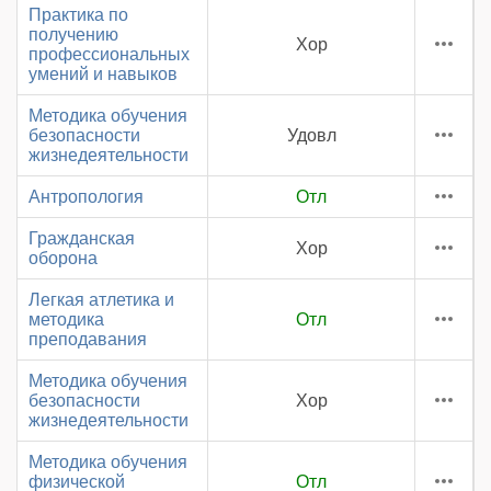
Практика по
получению
Хор
профессиональных
умений и навыков
Методика обучения
безопасности
Удовл
жизнедеятельности
Антропология
Отл
Гражданская
Хор
оборона
Легкая атлетика и
методика
Отл
преподавания
Методика обучения
безопасности
Хор
жизнедеятельности
Методика обучения
физической
Отл