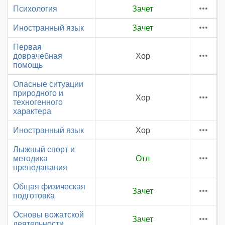
Психология
Зачет
Иностранный язык
Зачет
Первая
доврачебная
Хор
помощь
Опасные ситуации
природного и
Хор
техногенного
характера
Иностранный язык
Хор
Лыжный спорт и
методика
Отл
преподавания
Общая физическая
Зачет
подготовка
Основы вожатской
Зачет
деятельности