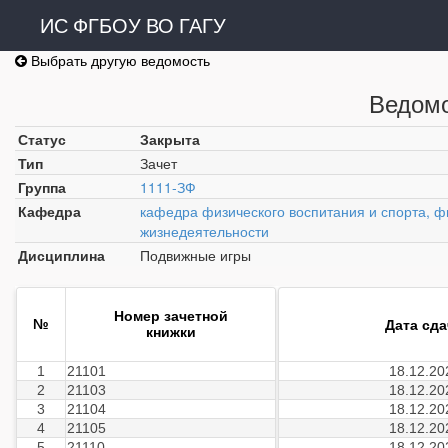
ИС ФГБОУ ВО ГАГУ
Выбрать другую ведомость
Ведомо
Статус
Закрыта
Тип
Зачет
Группа
1111-ЗФ
Кафедра
кафедра физического воспитания и спорта, ф
жизнедеятельности
Дисциплина
Подвижные игры
Номер зачетной
№
Дата сд
книжки
1
21101
18.12.20
2
21103
18.12.20
3
21104
18.12.20
4
21105
18.12.20
5
21110
18.12.20