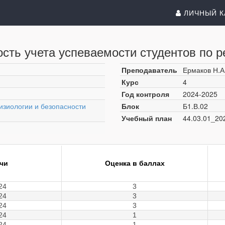
ЛИЧНЫЙ К
сть учета успеваемости студентов по р
Преподаватель
Ермаков Н.А
Курс
4
Год контроля
2024-2025
изиологии и безопасности
Блок
Б1.В.02
Учебный план
44.03.01_20
ачи
Оценка в баллах
24
3
24
3
24
3
24
1
24
1