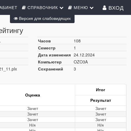
ВХОД
АБИНЕТ
СПРАВОЧНИК
МЕНЮ
Версия для слабовидящих
ейтингу
.
Часов
108
Семестр
1
Дата изменения
24.12.2024
Компьютер
OZO3A
21_11.plx
Сохранений
3
Итог
Оценка
Результат
Зачет
Зачет
Зачет
Зачет
Зачет
Зачет
Н/я
Н/я
Н/я
Н/я