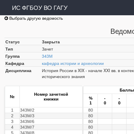
ИС ФГБОУ ВО ГАГУ
Выбрать другую ведомость
Ведомо
Статус
Закрыта
Тип
Зачет
Группа
343М
Кафедра
кафедра истории и археологии
Дисциплина
История России в XIX - начале XXI вв. в конт
исторического знания
Баллы
Номер зачетной
№
%
-
-
книжки
1
0
0
1
343М/2
80
2
343М/3
80
3
343М/6
80
4
343М/7
80
5
343М/8
80