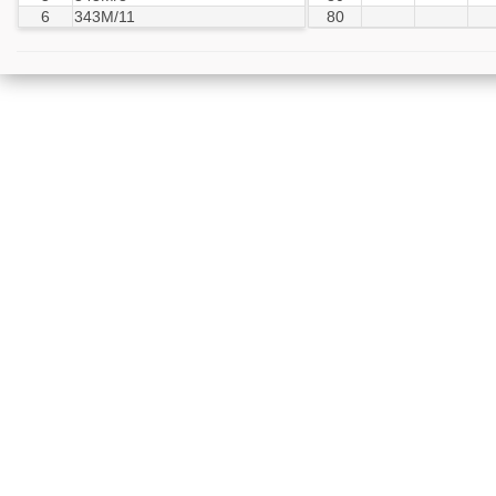
6
343М/11
80