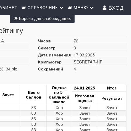
ВХОД
АБИНЕТ
СПРАВОЧНИК
МЕНЮ
Версия для слабовидящих
ейтингу
.А.
Часов
72
Семестр
3
Дата изменения
17.03.2025
Компьютер
SECRETAR-HF
23_34.plx
Сохранений
4
Оценка
24.01.2025
Итог
Всего
по 5-
Зачет
Итоговая
баллов
балльной
Результат
оценка
шкале
83
Хор
Зачет
Зачет
83
Хор
Зачет
Зачет
83
Хор
Зачет
Зачет
83
Хор
Зачет
Зачет
83
Хор
Зачет
Зачет