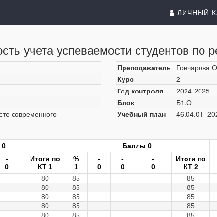
ЛИЧНЫЙ К
сть учета успеваемости студентов по р
Преподаватель
Гончарова О
Курс
2
Год контроля
2024-2025
Блок
Б1.О
ексте современного
Учебный план
46.04.01_20
 0
Баллы 0
-
Итоги по
%
-
-
-
Итоги по
0
КТ 1
1
0
0
0
КТ 2
80
85
85
80
85
85
80
85
85
80
85
85
80
85
85