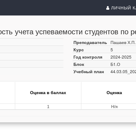
ЛИЧНЫЙ К
сть учета успеваемости студентов по р
Преподаватель
Пашаев Х.П.
Курс
5
Год контроля
2024-2025
Блок
Б1.О
Учебный план
44.03.05_20
Оценка в баллах
Оценка
1
Н/я