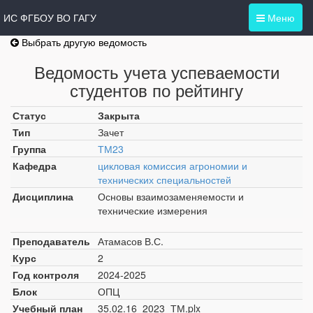
ИС ФГБОУ ВО ГАГУ
Меню
Выбрать другую ведомость
Ведомость учета успеваемости
студентов по рейтингу
Статус
Закрыта
Тип
Зачет
Группа
ТМ23
Кафедра
цикловая комиссия агрономии и
технических специальностей
Дисциплина
Основы взаимозаменяемости и
технические измерения
Преподаватель
Атамасов В.С.
Курс
2
Год контроля
2024-2025
Блок
ОПЦ
Учебный план
35.02.16_2023_ТМ.plx