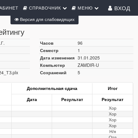
ВХОД
АБИНЕТ
СПРАВОЧНИК
МЕНЮ
Версия для слабовидящих
ейтингу
.Г.
Часов
96
Семестр
1
Дата изменения
31.01.2025
Компьютер
ZAMDIR-U
24_ТЗ.plx
Сохранений
5
Дополнительная сдача
Итог
Дата
Результат
Результат
Хор
Хор
Хор
Хор
Н/я
Отл