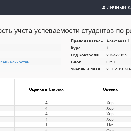
ЛИЧНЫЙ К
сть учета успеваемости студентов по р
Преподаватель
Алексеева Н
Курс
1
Год контроля
2024-2025
специальностей
Блок
ОУП
Учебный план
21.02.19_20
Оценка в баллах
Оценка
4
Хор
4
Хор
4
Хор
4
Хор
1
Н/я
5
Отл