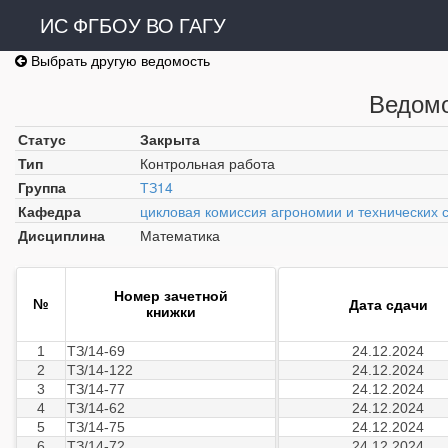
ИС ФГБОУ ВО ГАГУ
Выбрать другую ведомость
Ведомо
Статус
Закрыта
Тип
Контрольная работа
Группа
ТЗ14
Кафедра
цикловая комиссия агрономии и технических 
Дисциплина
Математика
Номер зачетной
№
Дата сдачи
книжки
1
ТЗ/14-69
24.12.2024
2
ТЗ/14-122
24.12.2024
3
ТЗ/14-77
24.12.2024
4
ТЗ/14-62
24.12.2024
5
ТЗ/14-75
24.12.2024
6
ТЗ/14-72
24.12.2024