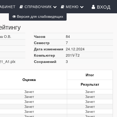
ВХОД
АБИНЕТ
СПРАВОЧНИК
МЕНЮ
Версия для слабовидящих
ейтингу
а О.В.
Часов
84
Семестр
7
Дата изменения
24.12.2024
Компьютер
201V-T2
21_А1.plx
Сохранений
3
Итог
Оценка
Результат
Зачет
Зачет
Зачет
Зачет
Зачет
Зачет
Зачет
Зачет
Зачет
Зачет
Зачет
Зачет