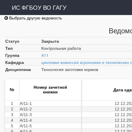
ИС ФГБОУ ВО ГАГУ
Выбрать другую ведомость
Ведомо
Статус
Закрыта
Тип
Контрольная работа
Группа
А11
Кафедра
цикловая комиссия агрономии и технических 
Дисциплина
Технология заготовки кормов
Номер зачетной
№
Дата сд
книжки
1
А/11-1
12.12.20
2
А/11-2
12.12.20
3
А/11-3
12.12.20
4
А/11-4
12.12.20
5
А/11-5
12.12.20
6
А/11-6
12.12.20