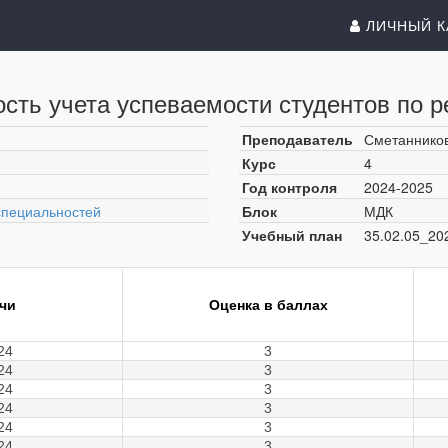
ЛИЧНЫЙ К
сть учета успеваемости студентов по р
Преподаватель
Сметанников
Курс
4
Год контроля
2024-2025
специальностей
Блок
МДК
Учебный план
35.02.05_20
ачи
Оценка в баллах
24
3
24
3
24
3
24
3
24
3
24
3