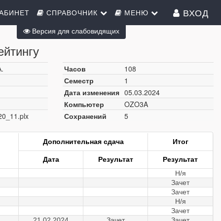
ВХОД
АБИНЕТ
СПРАВОЧНИК
МЕНЮ
Версия для слабовидящих
ейтингу
.
Часов
108
Семестр
1
Дата изменения
05.03.2024
Компьютер
OZO3A
20_11.plx
Сохранений
5
Дополнительная сдача
Итог
Дата
Результат
Результат
Н/я
Зачет
Зачет
Н/я
Зачет
21.02.2024
Зачет
Зачет