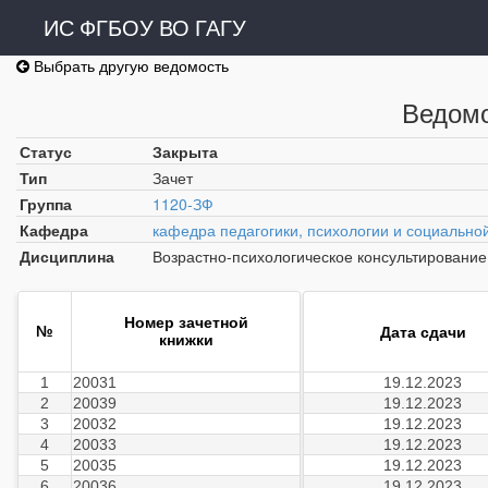
ИС ФГБОУ ВО ГАГУ
Выбрать другую ведомость
Ведомо
Статус
Закрыта
Тип
Зачет
Группа
1120-ЗФ
Кафедра
кафедра педагогики, психологии и социально
Дисциплина
Возрастно-психологическое консультирование
Номер зачетной
№
Дата сдачи
книжки
1
20031
19.12.2023
2
20039
19.12.2023
3
20032
19.12.2023
4
20033
19.12.2023
5
20035
19.12.2023
6
20036
19.12.2023