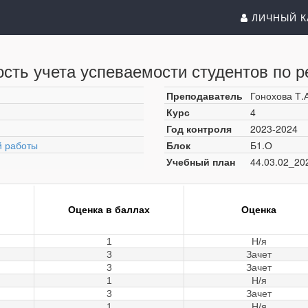
ЛИЧНЫЙ К
сть учета успеваемости студентов по р
Преподаватель
Гонохова Т.А
Курс
4
Год контроля
2023-2024
й работы
Блок
Б1.О
Учебный план
44.03.02_20
Оценка в баллах
Оценка
1
Н/я
3
Зачет
3
Зачет
1
Н/я
3
Зачет
1
Н/я