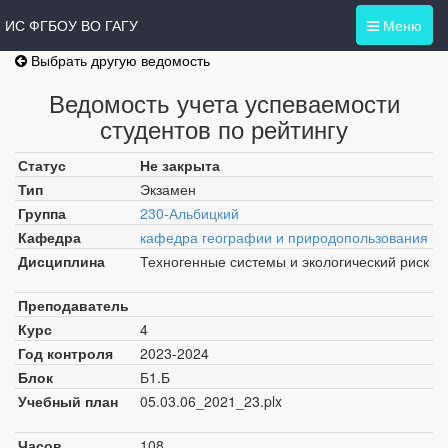
ИС ФГБОУ ВО ГАГУ
Меню
Выбрать другую ведомость
Ведомость учета успеваемости
студентов по рейтингу
Статус
Не закрыта
Тип
Экзамен
Группа
230-Альбицкий
Кафедра
кафедра географии и природопользования
Дисциплина
Техногенные системы и экологический риск
Преподаватель
Курс
4
Год контроля
2023-2024
Блок
Б1.Б
Учебный план
05.03.06_2021_23.plx
Часов
108