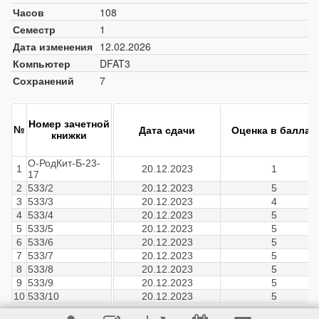
Часов
108
Семестр
1
Дата изменения
12.02.2026
Компьютер
DFAT3
Сохранений
7
Номер зачетной
№
Дата сдачи
Оценка в баллах
книжки
О-РодКит-Б-23-
1
20.12.2023
1
17
2
533/2
20.12.2023
5
3
533/3
20.12.2023
4
4
533/4
20.12.2023
5
5
533/5
20.12.2023
5
6
533/6
20.12.2023
5
7
533/7
20.12.2023
5
8
533/8
20.12.2023
5
9
533/9
20.12.2023
5
10
533/10
20.12.2023
5