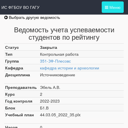
ИС ФГБОУ ВО ГАГУ
Меню
Выбрать другую ведомость
Ведомость учета успеваемости
студентов по рейтингу
Статус
Закрыта
Тип
Контрольная работа
Группа
351-ЗФ-Плесовс
Кафедра
кафедра истории и археологии
Дисциплина
Источниковедение
Преподаватель
Эбель А.В.
Курс
2
Год контроля
2022-2023
Блок
Б1.В
Учебный план
44.03.05_2022_35.plx
Часов
0