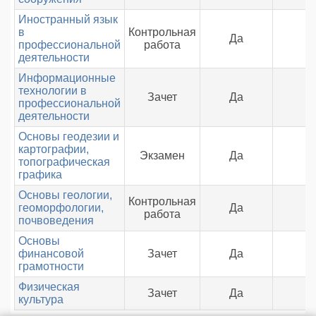
Иностранный язык
в
Контрольная
Да
профессиональной
работа
деятельности
Информационные
технологии в
Зачет
Да
профессиональной
деятельности
Основы геодезии и
картографии,
Экзамен
Да
топографическая
графика
Основы геологии,
Контрольная
геоморфологии,
Да
работа
почвоведения
Основы
финансовой
Зачет
Да
грамотности
Физическая
Зачет
Да
культура