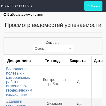
Меню
ИС ФГБОУ ВО ГАГУ
Выбрать другую группу
Просмотр ведомостей успеваемости
Семестр:
Дисциплина
Тип вед.
Закрыта
Дата 
Выполнение
полевых и
камеральных
Контрольная
работ по
Да
работа
инженерно-
геодезическим
изысканиям
Здания и
Экзамен
Да
сооружения