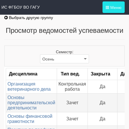
Меню
ИС ФГБОУ ВО ГАГУ
Выбрать другую группу
Просмотр ведомостей успеваемости
Семестр:
Дисциплина
Тип вед.
Закрыта
Дат
Организация
Контрольная
Да
ветеринарного дела
работа
Основы
предпринимательской
Зачет
Да
деятельности
Основы финансовой
Зачет
Да
грамотности