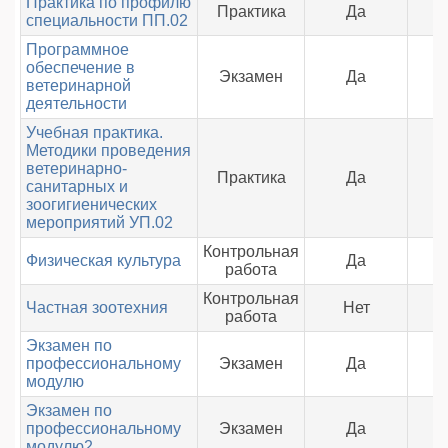
Практика по профилю
Практика
Да
специальности ПП.02
Программное
обеспечение в
Экзамен
Да
ветеринарной
деятельности
Учебная практика.
Методики проведения
ветеринарно-
Практика
Да
санитарных и
зоогигиенических
мероприятий УП.02
Контрольная
Физическая культура
Да
работа
Контрольная
Частная зоотехния
Нет
работа
Экзамен по
профессиональному
Экзамен
Да
модулю
Экзамен по
профессиональному
Экзамен
Да
модулю2