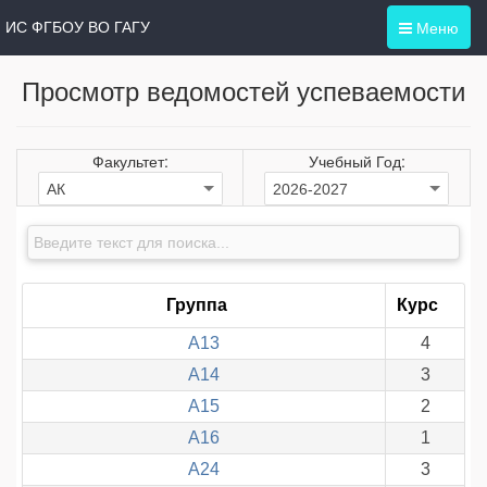
Меню
ИС ФГБОУ ВО ГАГУ
Просмотр ведомостей успеваемости
Факультет:
Учебный Год:
Группа
Курс
А13
4
А14
3
А15
2
А16
1
А24
3