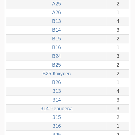
А25
2
А26
1
В13
4
В14
3
В15
2
В16
1
В24
3
В25
2
В25-Кокулев
2
В26
1
З13
4
З14
3
З14-Черноева
3
З15
2
З16
1
З25
2