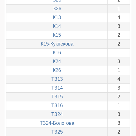
З26
1
К13
4
К14
3
К15
2
К15-Кукпекова
2
К16
1
К24
3
К26
1
ТЗ13
4
ТЗ14
3
ТЗ15
2
ТЗ16
1
ТЗ24
3
ТЗ24-Бологова
3
ТЗ25
2