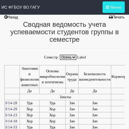
ИС ФГБОУ ВО ГАГУ
Меню
Назад
Печать
Сводная ведомость учета
успеваемости студентов группы в
семестре
Семестр:
Label
Анатомия
Основы
и
Охрана
Безопасность
микробиологии
Кормопрои
физиология
труда
жизнедеятельности
и зоогигиены
животных
Да
Да
Да
Да
Д
Зачеты
З/14-28
Удв
Удв
Зач
Зач
За
З/14-29
Хор
Хор
Зач
Зач
За
З/14-23
Хор
Хор
Зач
Зач
За
З/14-18
Хор
Хор
Зач
Зач
За
З/14-33
Удв
Удв
Зач
Зач
За