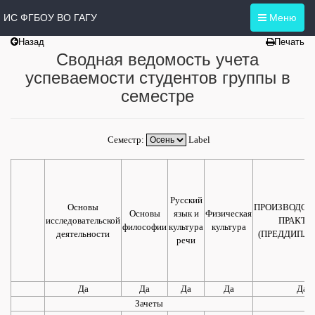
ИС ФГБОУ ВО ГАГУ
Меню
Назад
Печать
Сводная ведомость учета
успеваемости студентов группы в
семестре
Семестр:
Label
Русский
Основы
ПРОИЗВОДСТ
Основы
язык и
Физическая
исследовательской
ПРАКТИ
философии
культура
культура
деятельности
(ПРЕДДИПЛ
речи
Да
Да
Да
Да
Да
Зачеты