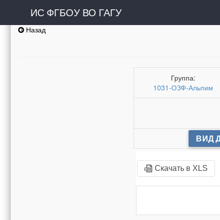
ИС ФГБОУ ВО ГАГУ
Назад
Группа:
1031-ОЗФ-Альпим
ВИД 
Скачать в XLS