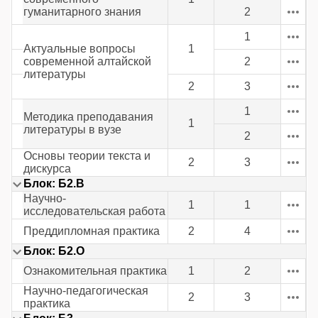
гуманитарного знания
2
1
Актуальные вопросы
1
современной алтайской
2
литературы
2
3
1
Методика преподавания
1
литературы в вузе
2
Основы теории текста и
2
3
дискурса
Блок: Б2.В
Научно-
1
1
исследовательская работа
Преддипломная практика
2
4
Блок: Б2.О
Ознакомительная практика
1
2
Научно-педагогическая
2
3
практика