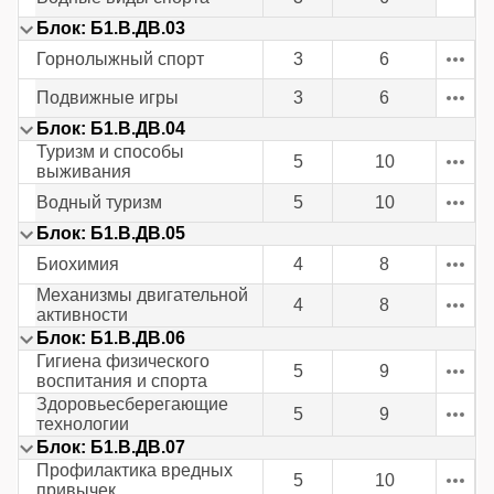
Блок: Б1.В.ДВ.03
Горнолыжный спорт
3
6
Подвижные игры
3
6
Блок: Б1.В.ДВ.04
Туризм и способы
5
10
выживания
Водный туризм
5
10
Блок: Б1.В.ДВ.05
Биохимия
4
8
Механизмы двигательной
4
8
активности
Блок: Б1.В.ДВ.06
Гигиена физического
5
9
воспитания и спорта
Здоровьесберегающие
5
9
технологии
Блок: Б1.В.ДВ.07
Профилактика вредных
5
10
привычек