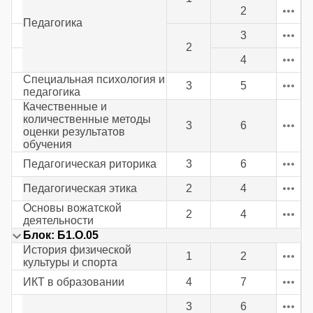
2
Педагогика
3
2
4
Специальная психология и
3
5
педагогика
Качественные и
количественные методы
3
6
оценки результатов
обучения
Педагогическая риторика
3
6
Педагогическая этика
2
4
Основы вожатской
2
4
деятельности
Блок: Б1.О.05
История физической
1
2
культуры и спорта
ИКТ в образовании
4
7
3
6