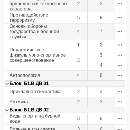
природного и техногенного
2
3
характера
Противодействие
5
9
терроризму
Основы обороны
государства и военной
4
7
службы
1
2
Педагогическое
физкультурно-спортивное
3
2
совершенствование
4
Антропология
4
8
Блок: Б1.В.ДВ.01
Прикладная гимнастика
2
3
Ритмика
2
3
Блок: Б1.В.ДВ.02
Виды спорта на бурной
3
6
воде
Водные виды спорта
3
6