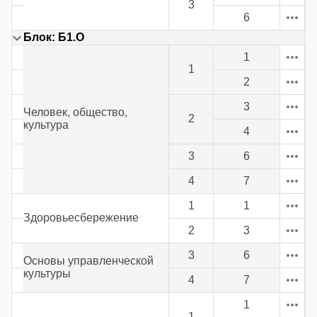
3
6
Блок: Б1.О
1
1
2
3
Человек, общество,
2
культура
4
3
6
4
7
1
1
Здоровьесбережение
2
3
3
6
Основы управленческой
культуры
4
7
1
1