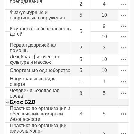
преподавания
2
4
Физкультурные и
5
10
спортивные сооружения
9
Комплексная безопасность
5
детей
10
Первая доврачебная
2
3
помощь
Лечебная физическая
5
10
культура и массаж
Спортивные единоборства
5
10
Национальные виды
1
1
спорта
Человек и безопасная
3
5
среда
Блок: Б2.В
Практика по организация и
обеспечению пожарной
3
5
безопасности
Практика по организации
физкультурно-
1
2