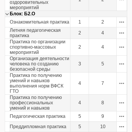
оздоровительных
мероприятий
Блок: Б2.О
Ознакомительная практика
1
2
Летняя педагогическая
2
4
практика
Практика по организации
спортивно-массовых
2
4
мероприятий
Организация деятельности
человека по созданию
3
5
безопасной среды
Практика по получению
умений и навыков
4
7
выполнения норм ВФСК
ГТО
Практика по получению
профессиональных
4
8
умений и навыков
Педагогическая практика
5
9
Преддипломная практика
5
10