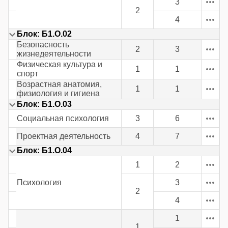
3
2
4
Блок: Б1.О.02
Безопасность
2
3
жизнедеятельности
Физическая культура и
1
1
спорт
Возрастная анатомия,
1
1
физиология и гигиена
Блок: Б1.О.03
Социальная психология
3
6
Проектная деятельность
4
7
Блок: Б1.О.04
1
2
Психология
3
2
4
1
1