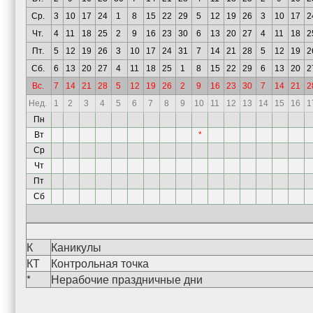
Ср.
3
10
17
24
1
8
15
22
29
5
12
19
26
3
10
17
2
Чт.
4
11
18
25
2
9
16
23
30
6
13
20
27
4
11
18
2
Пт.
5
12
19
26
3
10
17
24
31
7
14
21
28
5
12
19
2
Сб.
6
13
20
27
4
11
18
25
1
8
15
22
29
6
13
20
2
Вс.
7
14
21
28
5
12
19
26
2
9
16
23
30
7
14
21
2
Нед.
1
2
3
4
5
6
7
8
9
10
11
12
13
14
15
16
1
Пн
Вт
*
Ср
Чт
Пт
Сб
К
Каникулы
КТ
Контрольная точка
*
Нерабочие праздничные дни