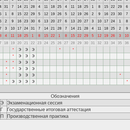
4
31
7
14
21
28
4
11
18
25
4
11
18
25
1
8
15
22
29
6
5
1
8
15
22
29
5
12
19
26
5
12
19
26
2
9
16
23
30
7
6
2
9
16
23
30
6
13
20
27
6
13
20
27
3
10
17
24
1
8
7
3
10
17
24
31
7
14
21
28
7
14
21
28
4
11
18
25
2
9
8
4
11
18
25
1
8
15
22
1
8
15
22
29
5
12
19
26
3
10
7
18
19
20
21
22
23
24
25
26
27
28
29
30
31
32
33
34
35
36
*
Э
Э
Э
*
*
*
Э
Э
Э
*
*
Э
Э
Э
*
*
Э
Э
Э
*
Э
Э
Э
*
*
Э
Э
Э
Э
*
Обозначения
Э
Экзаменационная сессия
Г
Государственные итоговая аттестация
П
Производственная практика