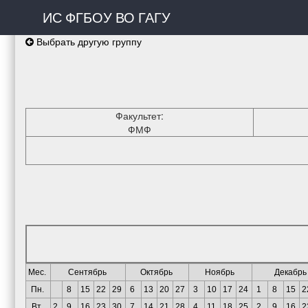
ИС ФГБОУ ВО ГАГУ
Выбрать другую группу
Факультет:
ФМФ
Мес.
Сентябрь
Октябрь
Ноябрь
Декабрь
Пн.
8
15
22
29
6
13
20
27
3
10
17
24
1
8
15
2
Вт.
2
9
16
23
30
7
14
21
28
4
11
18
25
2
9
16
2