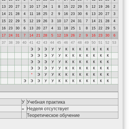
13
20
27
3
10
17
24
1
8
15
22
29
5
12
19
26
2
14
21
28
4
11
18
25
2
9
16
23
30
6
13
20
27
3
15
22
29
5
12
19
26
3
10
17
24
31
7
14
21
28
4
16
23
30
6
13
20
27
4
11
18
25
1
8
15
22
29
5
17
24
31
7
14
21
28
5
12
19
26
2
9
16
23
30
6
37
38
39
40
41
42
43
44
45
46
47
48
49
50
51
52
53
Э
Э
Э
У
У
К
К
К
К
К
К
К
Э
Э
Э
У
У
К
К
К
К
К
К
К
Э
Э
Э
У
У
К
К
К
К
К
К
К
Э
Э
Э
У
У
К
К
К
К
К
К
К
*
Э
У
У
К
К
К
К
К
К
К
К
Э
Э
Э
У
У
К
К
К
К
К
К
К
К
У
Учебная практика
=
Неделя отсутствует
Теоретическое обучение