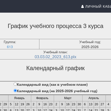
ЛИЧНЫЙ КАБ
График учебного процесса 3 курса
Группа:
Учебный год:
613
2025-2026
Учебный план:
03.03.02_2023_613.plx
Календарный график
Календарный вид (как в учебном плане)
Календарный вид (на 2025-2026 учебный год)
Январь
Февраль
Март
Апрель
2
29
5
12
19
26
2
9
16
23
2
9
16
23
30
6
13
20
27
4
3
30
6
13
20
27
3
10
17
24
3
10
17
24
31
7
14
21
28
5