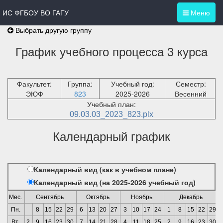
ИС ФГБОУ ВО ГАГУ
Меню
Выбрать другую группу
График учебного процесса 3 курса
Факультет:
Группа:
Учебный год:
Семестр:
ЭЮФ
823
2025-2026
Весенний
Учебный план:
09.03.03_2023_823.plx
Календарный график
Календарный вид (как в учебном плане)
Календарный вид (на 2025-2026 учебный год)
Мес.
Сентябрь
Октябрь
Ноябрь
Декабрь
Пн.
8
15
22
29
6
13
20
27
3
10
17
24
1
8
15
22
29
Вт.
2
9
16
23
30
7
14
21
28
4
11
18
25
2
9
16
23
30