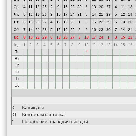
Ср.
4
11
18
25
2
9
16
23
30
6
13
20
27
4
11
18
Чт.
5
12
19
26
3
10
17
24
31
7
14
21
28
5
12
19
Пт.
6
13
20
27
4
11
18
25
1
8
15
22
29
6
13
20
Сб.
7
14
21
28
5
12
19
26
2
9
16
23
30
7
14
21
Вс.
8
15
22
29
6
13
20
27
3
10
17
24
1
8
15
22
Нед.
1
2
3
4
5
6
7
8
9
10
11
12
13
14
15
16
Пн
*
Вт
Ср
Чт
Пт
Сб
К
Каникулы
КТ
Контрольная точка
*
Нерабочие праздничные дни