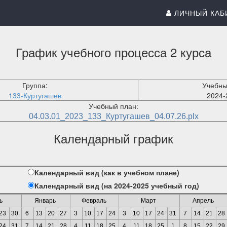
ЛИЧНЫЙ КАБ
График учебного процесса 2 курса
Группа:
Учебны
133-Куртугашев
2024-
Учебный план:
04.03.01_2023_133_Куртугашев_04.07.26.plx
Календарный график
Календарный вид (как в учебном плане)
Календарный вид (на 2024-2025 учебный год)
ь
Январь
Февраль
Март
Апрель
23
30
6
13
20
27
3
10
17
24
3
10
17
24
31
7
14
21
28
24
31
7
14
21
28
4
11
18
25
4
11
18
25
1
8
15
22
29