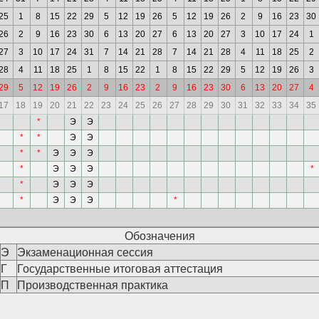
25
1
8
15
22
29
5
12
19
26
5
12
19
26
2
9
16
23
30
26
2
9
16
23
30
6
13
20
27
6
13
20
27
3
10
17
24
1
27
3
10
17
24
31
7
14
21
28
7
14
21
28
4
11
18
25
2
28
4
11
18
25
1
8
15
22
1
8
15
22
29
5
12
19
26
3
29
5
12
19
26
2
9
16
23
2
9
16
23
30
6
13
20
27
4
17
18
19
20
21
22
23
24
25
26
27
28
29
30
31
32
33
34
35
*
Э
Э
*
*
Э
Э
*
*
Э
Э
Э
*
Э
Э
Э
*
*
Э
Э
Э
*
Э
Э
Э
*
Обозначения
Э
Экзаменационная сессия
Г
Государственные итоговая аттестация
П
Производственная практика