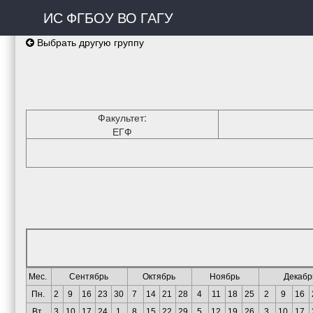
ИС ФГБОУ ВО ГАГУ
Выбрать другую группу
Факультет:
ЕГФ
Мес.
Сентябрь
Октябрь
Ноябрь
Декабр
Пн.
2
9
16
23
30
7
14
21
28
4
11
18
25
2
9
16
Вт.
3
10
17
24
1
8
15
22
29
5
12
19
26
3
10
17