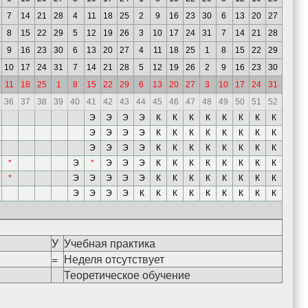
7
14
21
28
4
11
18
25
2
9
16
23
30
6
13
20
27
8
15
22
29
5
12
19
26
3
10
17
24
31
7
14
21
28
9
16
23
30
6
13
20
27
4
11
18
25
1
8
15
22
29
10
17
24
31
7
14
21
28
5
12
19
26
2
9
16
23
30
11
18
25
1
8
15
22
29
6
13
20
27
3
10
17
24
31
36
37
38
39
40
41
42
43
44
45
46
47
48
49
50
51
52
Э
Э
Э
Э
К
К
К
К
К
К
К
К
Э
Э
Э
Э
К
К
К
К
К
К
К
К
Э
Э
Э
Э
К
К
К
К
К
К
К
К
*
Э
*
Э
Э
Э
К
К
К
К
К
К
К
К
*
Э
Э
Э
Э
Э
К
К
К
К
К
К
К
К
Э
Э
Э
Э
К
К
К
К
К
К
К
К
К
У
Учебная практика
=
Неделя отсутствует
Теоретическое обучение