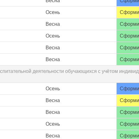
Весна
Сформи
Осень
Сформи
Весна
Сформи
Осень
Сформи
Весна
Сформи
Весна
Сформи
воспитательной деятельности обучающихся с учётом индив
Осень
Сформи
Весна
Сформи
Весна
Сформи
Осень
Сформи
Весна
Сформи