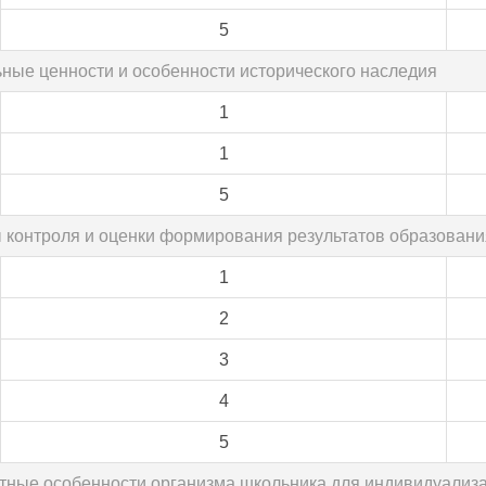
5
ьные ценности и особенности исторического наследия
1
1
5
ы контроля и оценки формирования результатов образовани
1
2
3
4
5
стные особенности организма школьника для индивидуализа