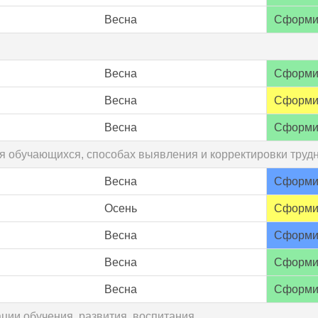
Весна
Сформи
Весна
Сформи
Весна
Сформи
Весна
Сформи
я обучающихся, способах выявления и корректировки трудн
Весна
Сформи
Осень
Сформи
Весна
Сформи
Весна
Сформи
Весна
Сформи
ции обучения, развития, воспитания