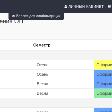
ЛИЧНЫЙ КАБИНЕТ
Версия для слабовидящих
оения ОП
Семестр
Осень
Сформи
Осень
Сформи
Весна
Сформи
Весна
Сформи