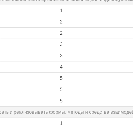
1
2
2
3
3
4
5
5
5
рать и реализовывать формы, методы и средства взаимоде
1