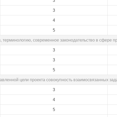
3
3
4
5
ии, терминологию, современное законодательство в сфере 
3
3
5
ставленной цели проекта совокупность взаимосвязанных з
3
4
5