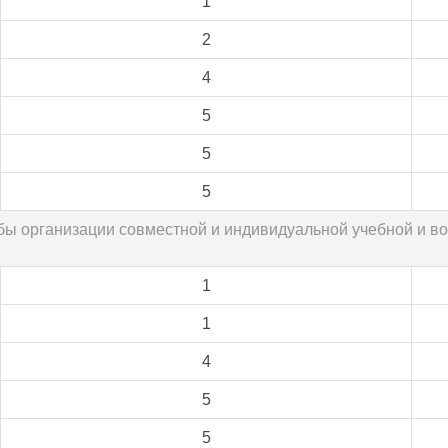
1
2
4
5
5
5
собы организации совместной и индивидуальной учебной и 
1
1
4
5
5