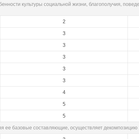
бенности культуры социальной жизни, благополучия, повед
2
3
3
3
3
3
4
5
5
еляя ее базовые составляющие, осуществляет декомпозицию