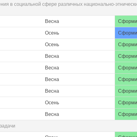
ения в социальной сфере различных национально-этнически
Весна
Сформи
Осень
Сформи
Осень
Сформи
Весна
Сформи
Весна
Сформи
Весна
Сформи
Весна
Сформи
Осень
Сформи
Весна
Сформи
 задачи