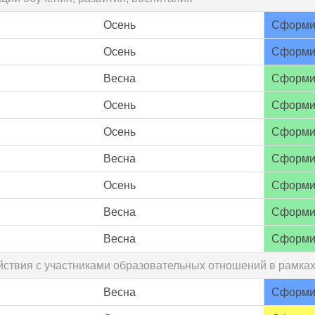
Осень
Сформи
Осень
Сформи
Весна
Сформи
Осень
Сформи
Осень
Сформи
Весна
Сформи
Осень
Сформи
Весна
Сформи
Весна
Сформи
йствия с участниками образовательных отношений в рамка
Весна
Сформи