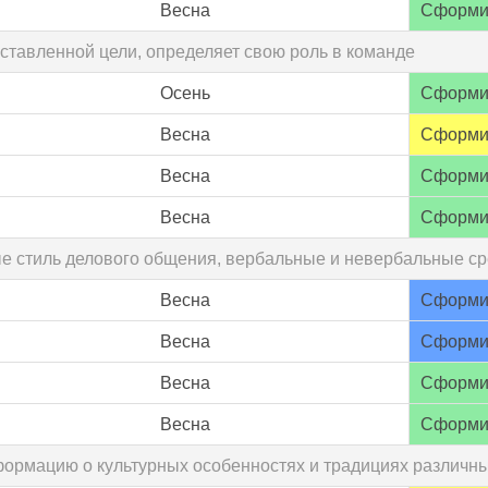
Весна
Сформи
ставленной цели, определяет свою роль в команде
Осень
Сформи
Весна
Сформи
Весна
Сформи
Весна
Сформи
ые стиль делового общения, вербальные и невербальные ср
Весна
Сформи
Весна
Сформи
Весна
Сформи
Весна
Сформи
формацию о культурных особенностях и традициях различны