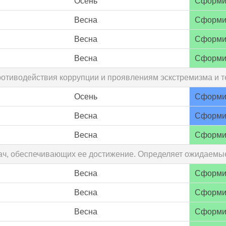
Осень
Сформи
Весна
Сформи
Весна
Сформи
Весна
Сформи
противодействия коррупции и проявлениям эскстремизма и 
Осень
Сформи
Весна
Сформи
Весна
Сформи
адач, обеспечивающих ее достижение. Определяет ожидаем
Весна
Сформи
Весна
Сформи
Весна
Сформи