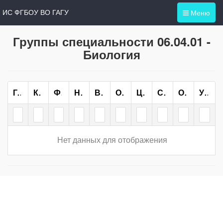
Меню
ИС ФГБОУ ВО ГАГУ
Группы специальности 06.04.01 -
Биология
Группа
Курс
Форма Обучения
Направление/специальность
Всего
ОО
ЦН
СН
ОП
Учебный План
Нет данных для отображения