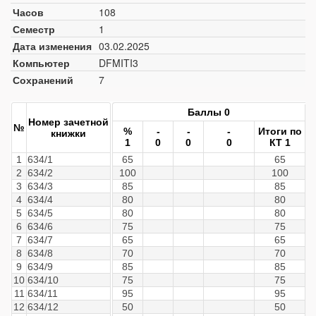
Часов
108
Семестр
1
Дата изменения
03.02.2025
Компьютер
DFMITI3
Сохранений
7
Баллы 0
Номер зачетной
№
%
-
-
-
Итоги по
книжки
1
0
0
0
КТ 1
1
634/1
65
65
2
634/2
100
100
3
634/3
85
85
4
634/4
80
80
5
634/5
80
80
6
634/6
75
75
7
634/7
65
65
8
634/8
70
70
9
634/9
85
85
10
634/10
75
75
11
634/11
95
95
12
634/12
50
50