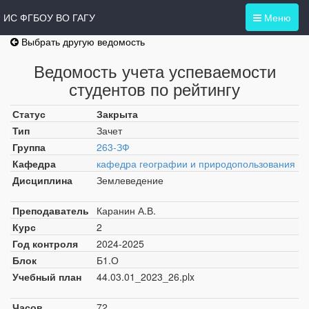
ИС ФГБОУ ВО ГАГУ
Меню
Выбрать другую ведомость
Ведомость учета успеваемости
студентов по рейтингу
Статус
Закрыта
Тип
Зачет
Группа
263-ЗФ
Кафедра
кафедра географии и природопользования
Дисциплина
Землеведение
Преподаватель
Каранин А.В.
Курс
2
Год контроля
2024-2025
Блок
Б1.О
Учебный план
44.03.01_2023_26.plx
Часов
72