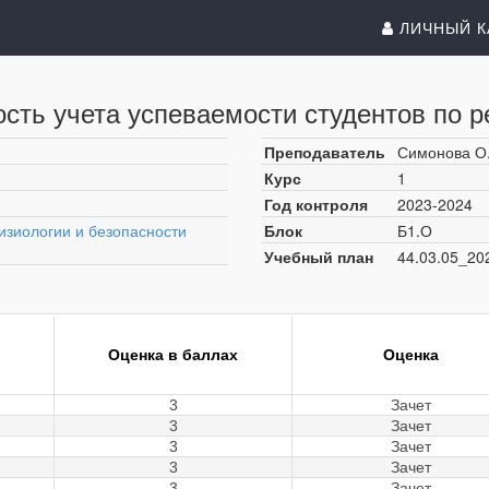
ЛИЧНЫЙ К
сть учета успеваемости студентов по р
Преподаватель
Симонова О
Курс
1
Год контроля
2023-2024
изиологии и безопасности
Блок
Б1.О
Учебный план
44.03.05_20
Оценка в баллах
Оценка
3
Зачет
3
Зачет
3
Зачет
3
Зачет
3
Зачет