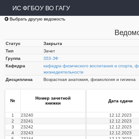
ИС ФГБОУ ВО ГАГУ
Выбрать другую ведомость
Ведомо
Статус
Закрыта
Тип
Зачет
Группа
353-ЗФ
Кафедра
кафедра физического воспитания и спорта, ф
жизнедеятельности
Дисциплина
Возрастная анатомия, физиология и гигиена
Номер зачетной
№
Дата сдачи
книжки
1
23240
12.12.2023
2
23241
12.12.2023
3
23242
12.12.2023
4
23243
12.12.2023
5
23244
12.12.2023