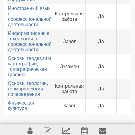
Иностранный язык
в
Контрольная
Да
профессиональной
работа
деятельности
Информационные
технологии в
Зачет
Да
профессиональной
деятельности
Основы геодезии и
картографии,
Экзамен
Да
топографическая
графика
Основы геологии,
Контрольная
геоморфологии,
Да
работа
почвоведения
Физическая
Зачет
Да
культура