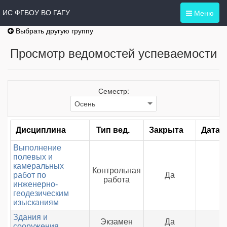
Меню
ИС ФГБОУ ВО ГАГУ
Выбрать другую группу
Просмотр ведомостей успеваемости
Семестр:
Дисциплина
Тип вед.
Закрыта
Дата 
Выполнение
полевых и
камеральных
Контрольная
работ по
Да
работа
инженерно-
геодезическим
изысканиям
Здания и
Экзамен
Да
сооружения